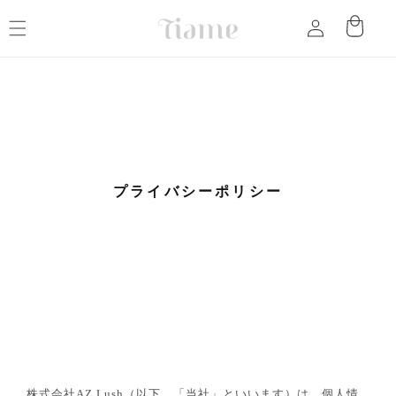
コンテ
カ
グ
ンツに
ー
進む
イ
ト
ン
プライバシーポリシー
株式会社AZ Lush（以下、「当社」といいます）は、個人情