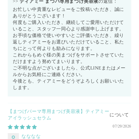
>>
ティアミー まつパ専用まつげ美容液
の返信：
お忙しい中貴重なレビューをご投稿いただき、誠に
ありがとうございます！
何度もご購入いただき、継続してご愛用いただけて
いること、スタッフ一同心より感謝申し上げます。
お手頃な価格で使いやすいとご評価いただき、繰り
返しティアミーをお選びいただけていること、私た
ちにとって何よりも励みになります。
これからもめぐ様の美まつげをサポートさせていた
だけますよう努めてまいります。
ご不明な点がございましたら、公式LINEまたはメー
ルからお気軽にご連絡ください。
今後とも、ティアミーをどうぞよろしくお願いいた
します。
【まつげパーマ専用まつげ美容液】ティアミー
アイラッシュセラム
07/29/2026
なななな