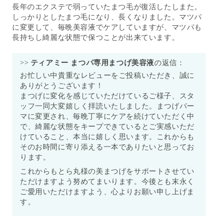
長年のエクステで弱っていたまつ毛が復活したしまた。
しっかりとしたまつ毛になり、長くなりました。マツパ
に変更して、毎晩美容液でケアしていますが、マツパも
長持ちし綺麗な状態で保つことが出来ています。
>>
ティアミー まつパ専用まつげ美容液
の返信：
お忙しい中貴重なレビューをご投稿いただき、誠に
ありがとうございます！
まつげに変化を感じていただけているご様子、スタ
ッフ一同大変嬉しく拝読いたしました。まつげパー
マに変更され、毎晩丁寧にケアを続けていただく中
で、綺麗な状態をキープできているとご実感いただ
けていること、本当に嬉しく思います。これからも
そのお時間に寄り添える一本でありたいと思ってお
ります。
これからもとら丸様の美まつげをサポートさせてい
ただけますよう努めてまいります。今後とも末永く
ご愛用いただけますよう、心よりお願い申し上げま
す。