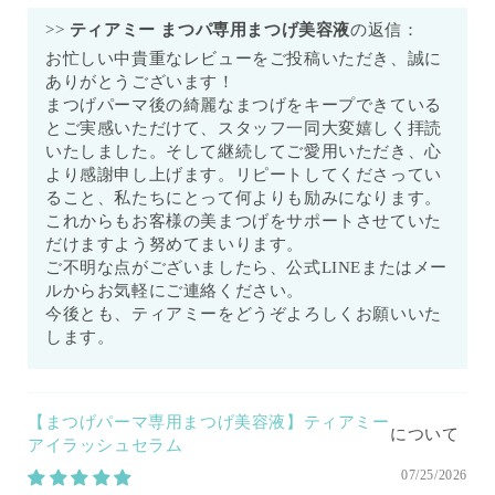
>>
ティアミー まつパ専用まつげ美容液
の返信：
お忙しい中貴重なレビューをご投稿いただき、誠に
ありがとうございます！
まつげパーマ後の綺麗なまつげをキープできている
とご実感いただけて、スタッフ一同大変嬉しく拝読
いたしました。そして継続してご愛用いただき、心
より感謝申し上げます。リピートしてくださってい
ること、私たちにとって何よりも励みになります。
これからもお客様の美まつげをサポートさせていた
だけますよう努めてまいります。
ご不明な点がございましたら、公式LINEまたはメー
ルからお気軽にご連絡ください。
今後とも、ティアミーをどうぞよろしくお願いいた
します。
【まつげパーマ専用まつげ美容液】ティアミー
アイラッシュセラム
07/25/2026