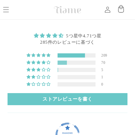
コンテ
カ
グ
ンツに
ー
進む
イ
ト
ン
5つ星中4.71つ星
285件のレビューに基づく
209
70
5
1
0
ストアレビューを書く