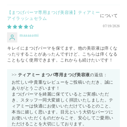
【まつげパーマ専用まつげ美容液】ティアミー
アイラッシュセラム
07/19/2026
maaaaami
キレイにまつげパーマを保てます。他の美容液は痒くな
ったりすることがあったんですけど、こちらは痒くなる
こともなく使用できます。これからも続けたいです！
>>
ティアミー まつパ専用まつげ美容液
の返信：
お忙しい中貴重なレビューをご投稿いただき、誠に
ありがとうございます！
まつげパーマを綺麗に保てているとご実感いただ
き、スタッフ一同大変嬉しく拝読いたしました。テ
ィアミーは快適にお使いいただけているとのこと、
本当に嬉しく思います。目元という大切なパーツに
お使いいただくものだからこそ、安心してご愛用い
ただけることを大切にしております。